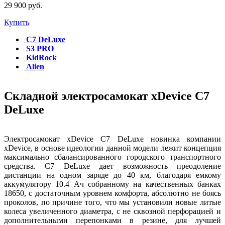
29 900 руб.
Купить
C7 DeLuxe
S3 PRO
KidRock
Alien
Складной электросамокат xDevice C7
DeLuxe
Электросамокат xDevice C7 DeLuxe новинка компании
xDevice, в основе идеологии данной модели лежит концепция
максимально сбалансированного городского транспортного
средства. C7 DeLuxe дает возможность преодоление
дистанции на одном заряде до 40 км, благодаря емкому
аккумулятору 10.4 Ач собранному на качественных банках
18650, с достаточным уровнем комфорта, абсолютно не боясь
проколов, по причине того, что мы установили новые литые
колеса увеличенного диаметра, с не сквозной перфорацией и
дополнительными перепонками в резине, для лучшей