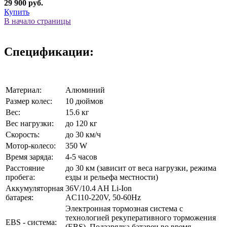
29 900 руб.
Купить
В начало страницы
Спецификации:
Материал:
Алюминий
Размер колес:
10 дюймов
Вес:
15.6 кг
Вес нагрузки:
до 120 кг
Скорость:
до 30 км/ч
Мотор-колесо:
350 W
Время заряда:
4-5 часов
Расстояние
до 30 км (зависит от веса нагрузки, режима
пробега:
езды и рельефа местности)
Аккумуляторная
36V/10.4 AH Li-Ion
батарея:
AC110-220V, 50-60Hz
Электронная тормозная система с
технологией рекуперативного торможения
EBS - система:
(EBS). Подзарядка батареи во время